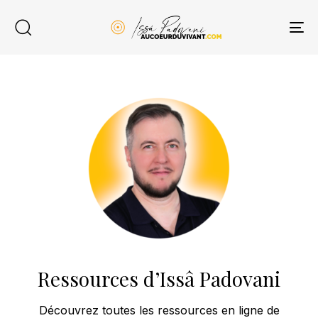
Skip
Skip
links
to
To
content
na
Ressources d’Issâ Padovani
Découvrez toutes les ressources en ligne de