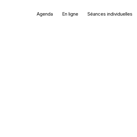
Agenda
En ligne
Séances individuelles
Pour Issâ
Il ne répond pas aux q
individuellement. Vous
question dans la
Boite 
répondra peut-être dan
sa chaîne YouTube. Vo
poser pendant les
LIVE
en
session individuelle
.