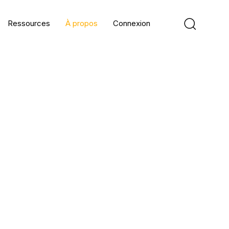
Ressources
À propos
Connexion
uestions personnelles
 pouvez déposer votre
à questions
et Issâ y
s une prochaine vidéo sur
us pouvez également lui en
S
sur Internet, en
stage
ou