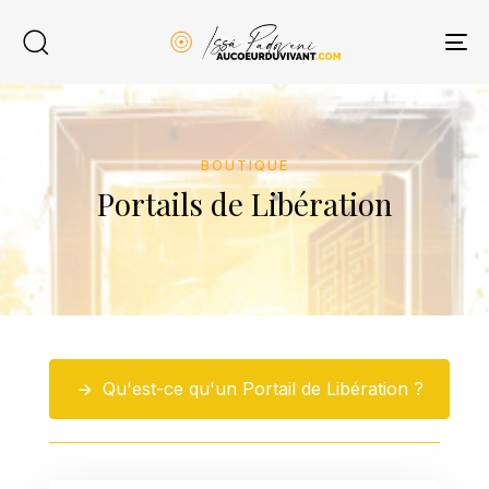
Skip
Skip
links
to
To
content
na
BOUTIQUE
Portails de Libération
Qu'est-ce qu'un Portail de Libération ?