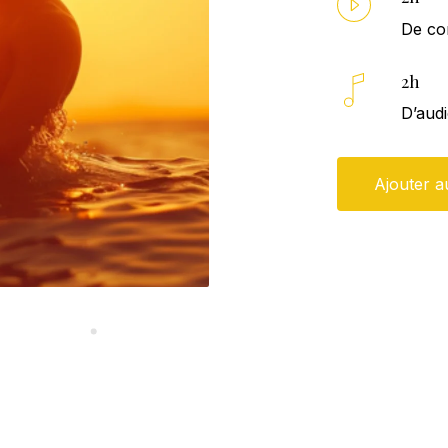
De co
2h
D’aud
Ajouter a