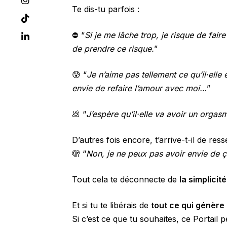
Te dis-tu parfois :
⛔️ “
Si je me lâche trop, je risque de fai
de prendre ce risque.
”
😰 “
Je n’aime pas tellement ce qu’il·elle es
envie de refaire l’amour avec moi…
”
💩 “
J’espère qu’il·elle va avoir un orgas
D’autres fois encore, t’arrive-t-il de res
🫣 “
Non, je ne peux pas avoir envie de ça
Tout cela te déconnecte de
la simplicit
Et si tu te libérais de
tout ce qui génère
Si c’est ce que tu souhaites, ce Portail 