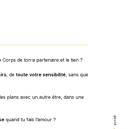
 Corps de ton·a partenaire et le tien ?
irs
, de
toute
votre sensibilité
, sans que
les plans avec un autre être, dans une
scroll
ise
quand tu fais l’amour ?