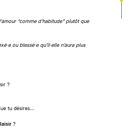
re l’amour “comme d’habitude” plutôt que
vexé·e ou blessé·e qu’il·elle n’aura plus
sir ?
que tu désires…
laisir
?