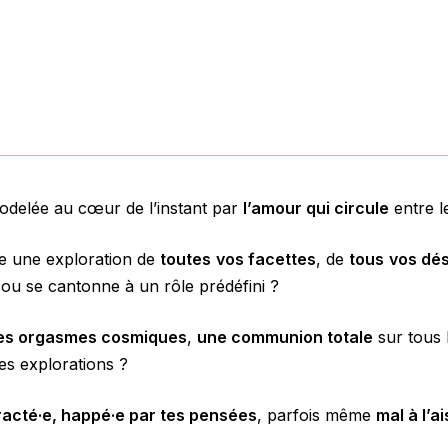
odelée au cœur de l’instant par
l’amour qui circule
entre le
e une exploration de
toutes
vos facettes
, de
tous
vos dés
 ou se cantonne à un rôle prédéfini ?
es orgasmes cosmiques
,
une communion totale
sur tous 
les explorations ?
tracté·e, happé·e par tes pensées
, parfois même
mal à l’a