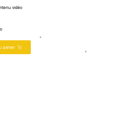
ntenu vidéo
io
u panier