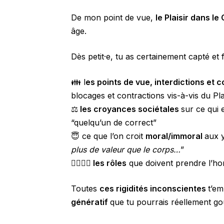
De mon point de vue,
le Plaisir dans le
âge.
Dès petit·e, tu as certainement capté et fa
👪 l
es points de vue, interdictions et 
blocages et contractions vis-à-vis du Pla
⚖️
les croyances sociétales
sur ce qui 
“quelqu’un de correct”
😇 ce que l’on croit
moral/immoral
aux y
plus de valeur que le corps…
”
👩‍❤️‍💋‍👨
les rôles
que doivent prendre l’ho
Toutes
ces rigidités inconscientes
t’em
génératif
que tu pourrais réellement g