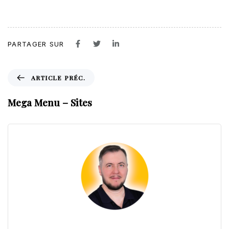
PARTAGER SUR
A
ARTICLE PRÉC.
r
t
Mega Menu – Sites
i
c
l
e
p
r
é
c
.