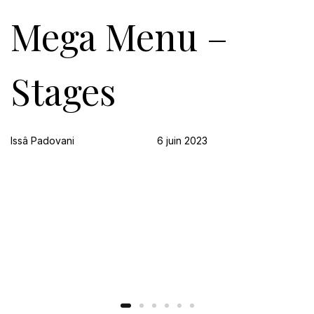
Skip
Skip
PUBLISHED
Author
Published
Mega Menu –
links
to
IN:
on:
content
Stages
Issâ Padovani
6 juin 2023